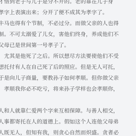
才悟到老子与儿子是分不开的。老的靠在儿子身
孝字上表演出来；分开了便不成其为孝字了。
马也得有个节制，不必过分。而做父亲的人也得
制。不可太溺爱了儿女，害他们终身，养成他们不
父母已是世间第一号孝子了。
尤其是他死了之后。所以想尽方法要使他们不受
想托付有人在自己死了后的照应。但是无人可托，
于是向儿子商量，要教孙子如何孝顺。但你做父亲
，孝顺我你必不吃亏，将来孙子学样也会孝顺你，
和人就靠仁爱两个字来互相保障。与善人相交，
人事都寄托在人的道德上。假如这个人连他父母弟
人既无人，但知有我，则贪心自然而炽盛。贪者必