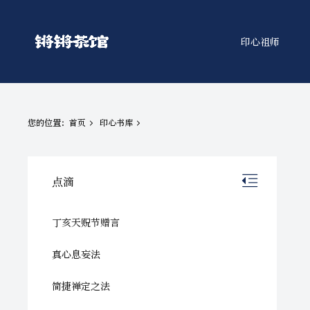
印心祖师
您的位置：
首页
印心书库
点滴
丁亥天贶节赠言
真心息妄法
简捷禅定之法