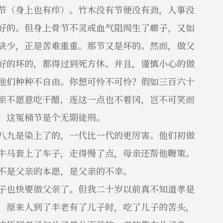
（身上也有疖）。竹木没有节便没有劲，人事没
好的。但身上骨节不灵或血气阻阂生了癤子，又如
缺少，正是苦难重重。那节又是坏的。然而，做父
好的坏的，都得过到死方休。并且，谨慎小心的做
他们种种不自由。你想可怜不可怜？假如三百六十
亲不愿意吃干醋，连这一点也不着冈，岂不可笑而
，这冤桶节是个无期徒刑。
九是染上了的，一代比一代的更厉害。他们初做
牛马套上了车子，走得慢了点，母亲还帮他鞭策。
不是父亲的本愿，是父亲的不幸。
也快要做父亲了。但我二十岁以前真不知道孝是
，原来人到了半老有了儿子时，吃了儿子的苦头，