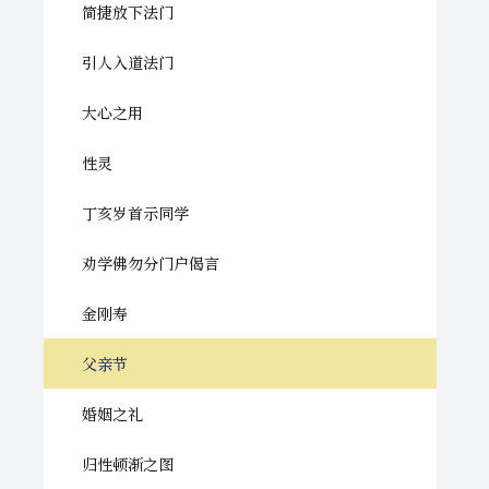
简捷放下法门
引人入道法门
大心之用
性灵
丁亥岁首示同学
劝学佛勿分门户偈言
金刚寿
父亲节
婚姻之礼
归性顿渐之图