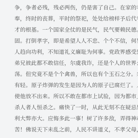
争，争者必残，残必两伤，仍是害了自己。在家的
奉，终时的丧葬，平时的祭祀，处处给榜样予后代
才的根基。一个国家全仗的是民气，民气要赖民德
固。打倒孝字，即是希望人人不忠、个个不信，何
人趋向功利，不知道礼义廉耻为何事。党政界感受
弟兄彼此都不敢信任，尔虞我诈，还是个人的世界
荡。但究竟不是个个禽兽，所以也有个玉石之分。
有轻。原子炸弹的发生是因为人的原子已腐烂了。
使他放不出来。所以不敢在都市上试验，因为都市
杀人者人恒杀之。痛快了一时，从此无刻不在疑忌
利大弊亦大。应悔多此一事！树了许多敌，弄得神
苦！佛说天下未乱之前，人民不讲道义，不孝父母