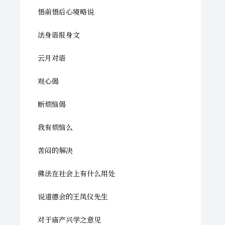
悟前悟后心境略说
法身语报身文
云月对语
观心偈
断烦恼偈
我有烦恼么
苦闷的解决
佛法在社会上有什么用处
说道德会的王凤仪先生
对于庙产兴学之意见