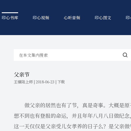
印心书库
印心视频
心听音频
印心图文
印
父亲节
王骧陆上师 | 2018-06-23 |
下载
做父亲的居然也有了节，真是奇事。大概是原子
想不到也有登报的命运，并且年年八月八日做纪念
这一天仅仅是父亲受儿女孝养的日子么？是父亲做