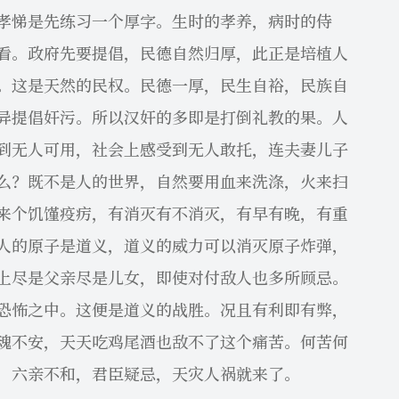
孝悌是先练习一个厚字。生时的孝养，病时的侍
看。政府先要提倡，民德自然归厚，此正是培植人
。这是天然的民权。民德一厚，民生自裕，民族自
异提倡奸污。所以汉奸的多即是打倒礼教的果。人
到无人可用，社会上感受到无人敢托，连夫妻儿子
么？既不是人的世界，自然要用血来洗涤，火来扫
来个饥馑疫疠，有消灭有不消灭，有早有晚，有重
人的原子是道义，道义的威力可以消灭原子炸弹，
上尽是父亲尽是儿女，即使对付敌人也多所顾忌。
恐怖之中。这便是道义的战胜。况且有利即有弊，
魂不安，天天吃鸡尾酒也敌不了这个痛苦。何苦何
，六亲不和，君臣疑忌，天灾人祸就来了。