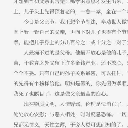
才想到当初父亲的苦楚；那孝的意思才发生出来，
上，儿子头上先得顶着老的，一慈一孝，全在一个
今日是父亲节。我正想个节制法，奉劝世人做牛
向上看一看自己的父亲，再向下对儿子也得有个节
孝。能把儿子身上的分出百分之一或十分之一对于
人最痴不过的是父母。他最不放心是他的儿子，
苦，于教育之外又留下许多金钱产业。还不放心，
个个不妥。只有自己的孙子关系最密，可以托付。
的先得有个榜样给他。明知是假的，你先假做孝顺
我死了也瞑目了。这是做父亲最苦的痴心。
现在物质文明，人情野鄙，伦理是快消亡了。人
处处放心安慰；与恶人相处，时时疑忌恐怖。一切
兄都无情义，天性之薄，于旁人更可想而知的了。