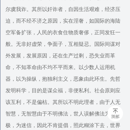
尔虞我诈。其所以奸诈者，自因生活艰难，经济压
迫，而不经不济之原因，实在淫奢，如国际的海陆
空军备扩张，人民的衣食住物质奢侈，正同发狂一
般。无非好虚荣，争面子，互相疑忌。国际间谋对
外发展，发展原因，还在生产过剩，恐失业而革
命，不知革命由不均不平而来。以少数人运用机
器，以为操纵，抱独利主义，恶象由此环生。先哲
发明科学，目的是谋众福，非便私利。社会原则应
该互利，不是偏枯。其所以不明此理者，由于人无
智慧，无智慧由于不明佛法，世人误解佛法为消
顶部
极，为迷信，因此不肯提倡，照此糊涂下去，世界