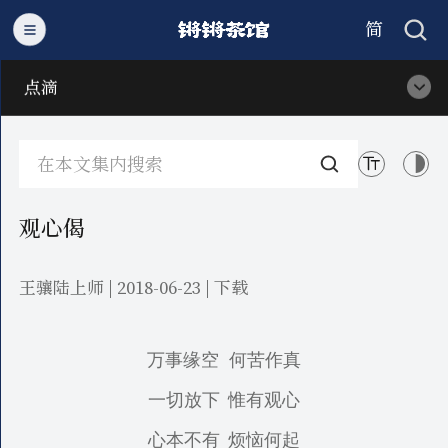
简
繁
点滴
观心偈
王骧陆上师 | 2018-06-23 |
下载
万事缘空
何苦作真
一切放下
惟有观心
心本不有
烦恼何起