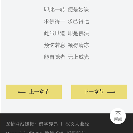
即此一转
便是妙诀
求佛得一
求己得七
此虽世道
即是佛法
烦恼若息
顿得清凉
能自觉者
无上威光
上一章节
下一章节
顶部
友情网站链接：
佛学辞典
汉文大藏经
Copyright©2026 锵锵茶馆, 版权所有,