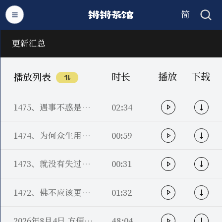
简
繁
更新汇总
时长
播放
下载
播放列表
1475、遇事不惑是大定
02:34
1474、为何众生用是障碍，佛用是妙用？
00:59
1473、就没有失过，为啥还要现前？
00:31
1472、佛不应该更成佛
01:32
2026年8月4日 方便七答疑 莲子老师
48:04